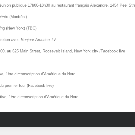
éunion publique 17h00-18h30 au restaurant français Alexandre, 1454 Peel Str
bérée
(Montréal)
ing
(New York) (TBC)
tretien avec
Bonjour America TV
h00, au 625 Main Street, Roosevelt Island, New York city /Facebook live
tive, 1ère circonscription d’Amérique du Nord
 du premier tour (Facebook live)
lative, 1ère circonscription d’Amérique du Nord